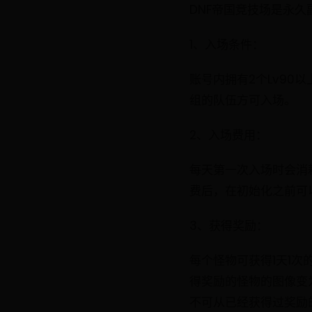
DNF帝国竞技场是永久
1、入场条件：
账号内拥有2个Lv90
组的队伍方可入场。
2、入场费用：
每天第一次入场时会消
费后，在初始化之前可
3、获得奖励：
每个怪物可获得1天1
得奖励的怪物的图像变
不可从已经获得过奖励