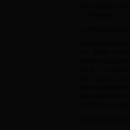
本篇文章给大家谈谈d
忘了收藏本站喔。
dnf帝国竞技场怎么进
进入帝国竞技场的首要
esc，里面有一个竞技
你得有两个90级的角色
点击他。\r\n点击移
角色，然后点击下方的
你每天进去需要消耗1
竞技场强度还是有的，
\r\n更多关于dnf
DNF帝国竞技场能开