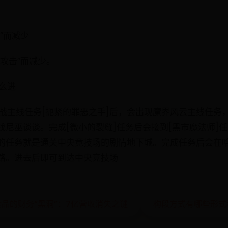
”而减少
攻击”而减少。
怎么进
坚战主线任务[扼紧的罪恶之手]后，会出现魔界风云主线任务
找尼巫谈谈。完成[微小的裂缝]任务后会接到[黑市魔法师]
的任务就是通关中央竞技场的剧情地下城。完成任务后会在
路。进去后即可到达中央竞技场
食品的财务“黑洞”：7亿营收消失之谜
构段方式有哪些形式