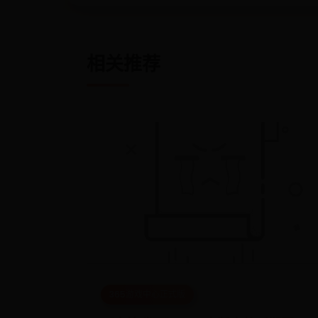
相关推荐
365游戏中心正式版