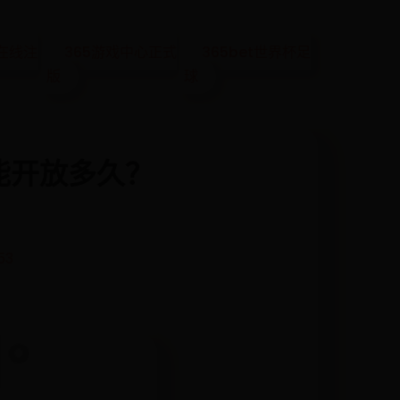
发在线注
365游戏中心正式
365bet世界杯足
版
球
能开放多久？
53