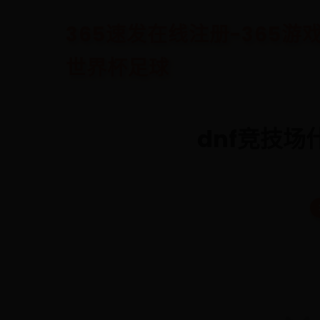
365速发在线注册-365游戏
世界杯足球
dnf竞技