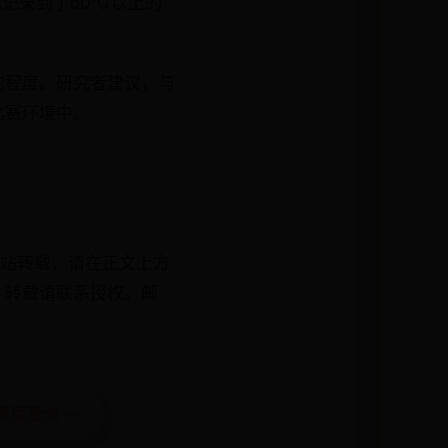
间记录到了50℃以上的
的程度。研究者建议，与
比赛环境中。
网站转载，请在正文上方
，转载请联系授权。邮
高度查询 →