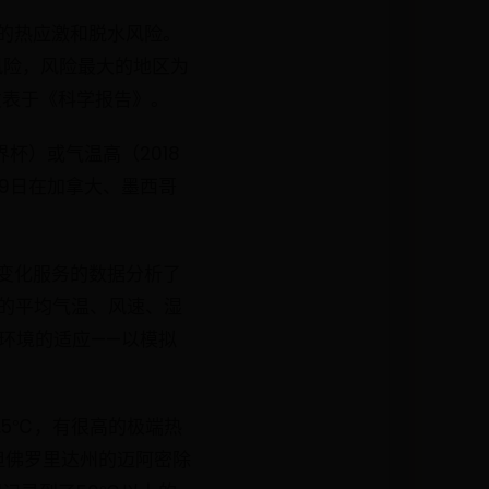
重的热应激和脱水风险。
风险，风险最大的地区为
发表于《科学报告》。
杯）或气温高（2018
19日在加拿大、墨西哥
候变化服务的数据分析了
月的平均气温、风速、湿
外环境的适应——以模拟
.5℃，有很高的极端热
但佛罗里达州的迈阿密除