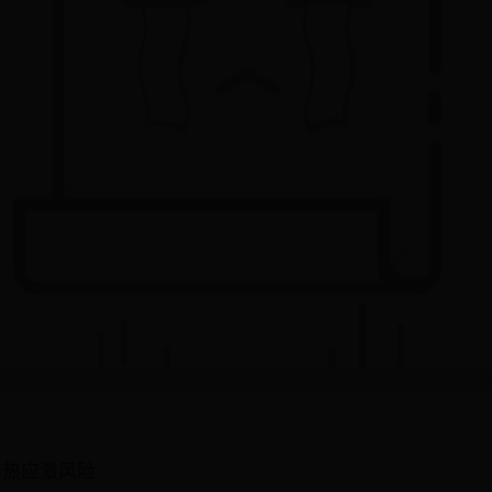
存热应激风险