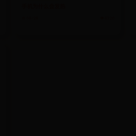
手机为什么会发热
0
📅 06-28
👁️ 6220