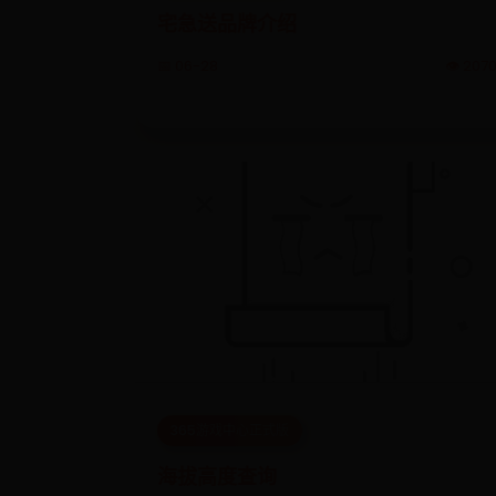
宅急送品牌介绍
📅 06-28
👁️ 207
365游戏中心正式版
海拔高度查询