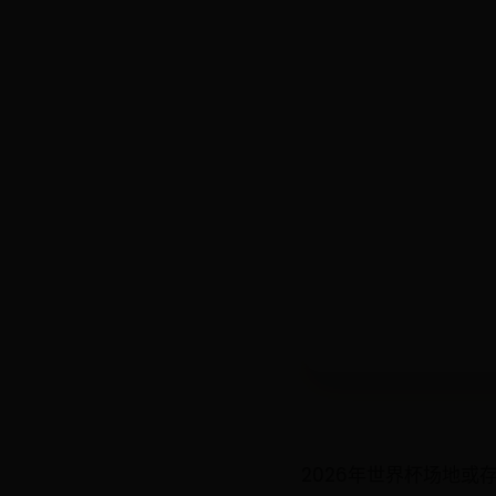
2026年世界杯场地或