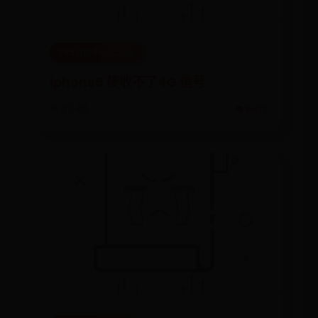
365游戏中心正式版
iphone6 接收不了4G 信号
📅 07-03
👁️ 6473