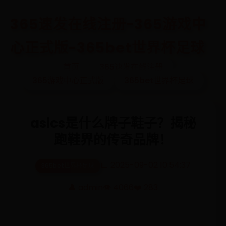
365速发在线注册-365游戏中
心正式版-365bet世界杯足球
首页
365速发在线注册
365游戏中心正式版
365bet世界杯足球
asics是什么牌子鞋子？揭秘
跑鞋界的传奇品牌！
📅 2025-09-02 10:54:37
365bet世界杯足球
👤 admin
👁️ 4066
❤️ 283