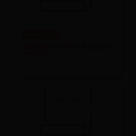
365游戏中心正式版
猎魂觉醒流言怎么获取？流言获取地点
介绍[多图]
📅 07-27
👁️ 3731