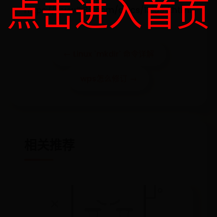
点击进入首页
https://www.lk86.com/asics/131694.html
← Linux `mkdir` 命令详解
wps怎么修订 →
相关推荐