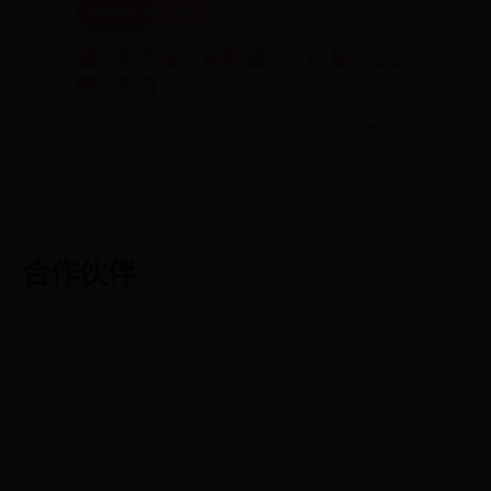
365速发在线注册
緩的意思,緩的解释,緩的拼音,緩的部首,
緩的笔顺
📅 08-29
👁️ 6190
合作伙伴
© 2088 365速发在线注册-365游戏中心正式版-365bet世界杯足
球 · 保留所有权利