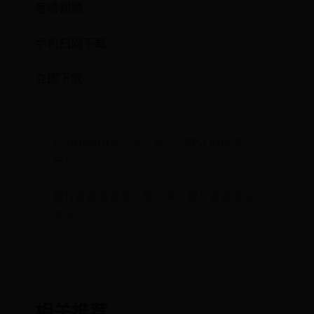
星晴视频
手机扫码下载
立即下载
← oppor11多少钱一台（OPPO R11价格公
布）
银行贷款需要多久能下来？要分贷款类型
来看 →
相关推荐